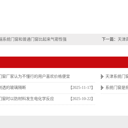
端系统门窗和普通门窗比起来气密性强
下一篇：
天津
门窗厂家认为不懂行的用户喜欢价格便宜
天津系统门
【2025-11-17】
剔透的玻璃隔断
【2025-11-17】
系统门窗是
门窗时以防材料发生电化学反应
【2025-10-22】