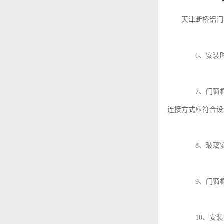
天津断桥铝门
6、安装时
7、门窗框
连接方式应符合设
8、玻璃安
9、门窗框
10、安装